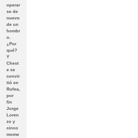
operar
se de
nuevo
de un
hombr
o.
¿Por
qué?
Y
Chest
e se
convir
tió en
Rufea,
por
fin
Jorge
Loren
zo y
cinco
mome