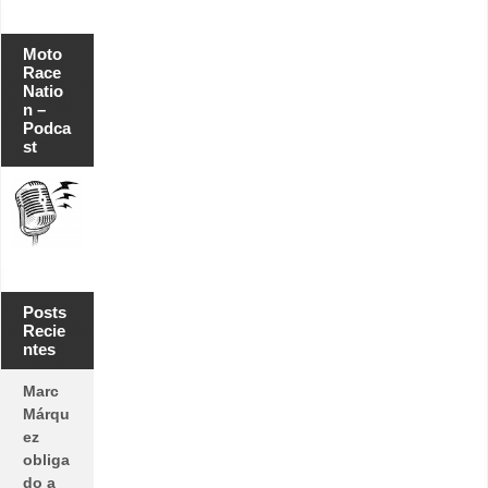
Moto
Race
Natio
n –
Podca
st
Posts
Recie
ntes
Marc
Márqu
ez
obliga
do a