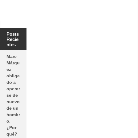
Posts
Recie
ntes
Marc
Márqu
ez
obliga
do a
operar
se de
nuevo
de un
hombr
o.
¿Por
qué?