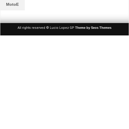
MotoE
All rights reserved © Lucio Lopez GP
Theme by Seos Themes