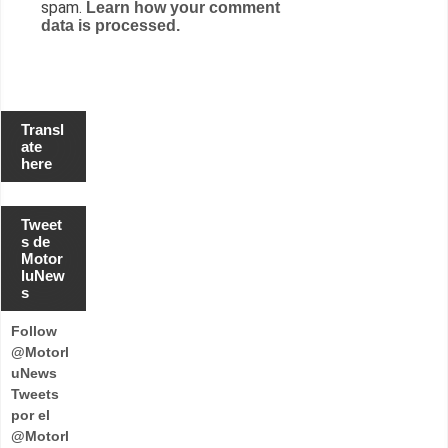
spam.
Learn how your comment
data is processed.
Transl
ate
here
Tweet
s de
Motor
luNew
s
Follow
@Motorl
uNews
Tweets
por el
@Motorl