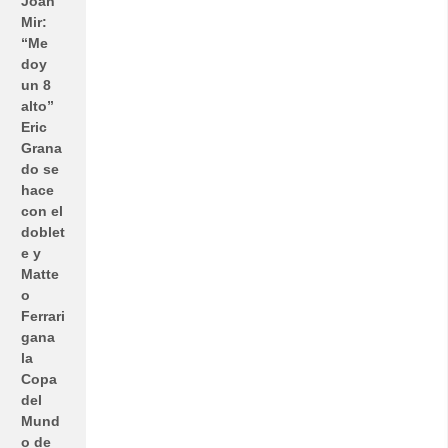
Joan
Mir:
“Me
doy
un 8
alto”
Eric
Grana
do se
hace
con el
doblet
e y
Matte
o
Ferrari
gana
la
Copa
del
Mund
o de