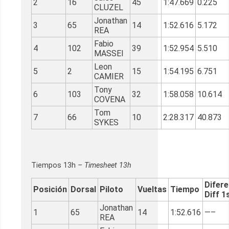
2
16
45
1:47.669
0.225
CLUZEL
Jonathan
3
65
14
1:52.616
5.172
REA
Fabio
4
102
39
1:52.954
5.510
MASSEI
Leon
5
2
15
1:54.195
6.751
CAMIER
Tony
6
103
32
1:58.058
10.614
COVENA
Tom
7
66
10
2:28.317
40.873
SYKES
Tiempos 13h
– Timesheet 13h
Difere
Posición
Dorsal
Piloto
Vueltas
Tiempo
Diff 1
Jonathan
1
65
14
1:52.616
—–
REA