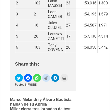
Fabio
2
102
23
1:53.916
1.300
MASSEI
Leon
3
2
12
1:54.195
1.579
CAMIER
Jules
4
16
27
1:54.587
1.971
CLUZEL
Lorenzo
5
26
17
1:57.130
4.514
ZANETTI
Tony
6
103
26
1:58.058
5.442
COVENA
Share this:
Posted in
WSBK
Post
Marco Melandri y Álvaro Bautista
hablan de su Aprilia
navigation
Miller cierra tres jornadas de test