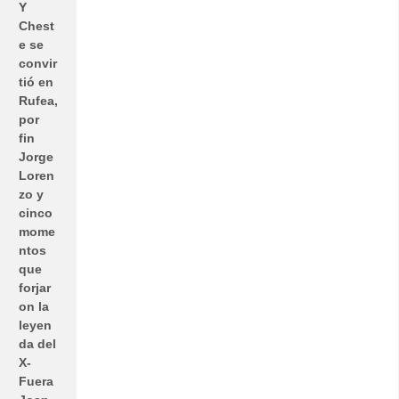
Y
Chest
e se
convir
tió en
Rufea,
por
fin
Jorge
Loren
zo y
cinco
mome
ntos
que
forjar
on la
leyen
da del
X-
Fuera