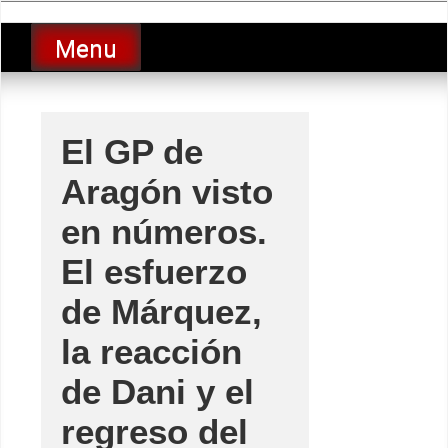
Skip
luciolopezgp
to
Lucio Lopez GP
Menu
content
El GP de
Aragón visto
en números.
El esfuerzo
de Márquez,
la reacción
de Dani y el
regreso del