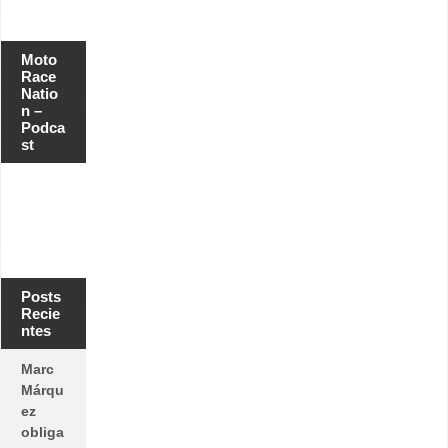
Moto
Race
Natio
n –
Podca
st
Posts
Recie
ntes
Marc
Márqu
ez
obliga