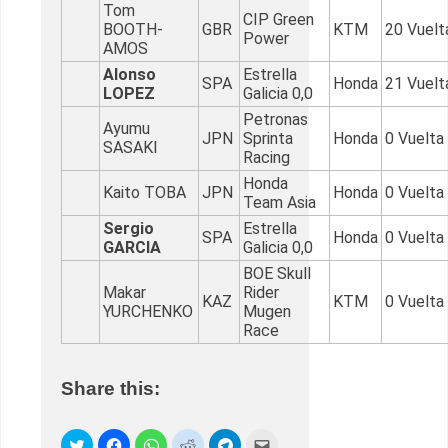
Tom
CIP Green
BOOTH-
GBR
KTM
20 Vuelt
Power
AMOS
Alonso
Estrella
SPA
Honda
21 Vuelt
LOPEZ
Galicia 0,0
Petronas
Ayumu
JPN
Sprinta
Honda
0 Vuelta
SASAKI
Racing
Honda
Kaito TOBA
JPN
Honda
0 Vuelta
Team Asia
Sergio
Estrella
SPA
Honda
0 Vuelta
GARCIA
Galicia 0,0
BOE Skull
Makar
Rider
KAZ
KTM
0 Vuelta
YURCHENKO
Mugen
Race
Share this: