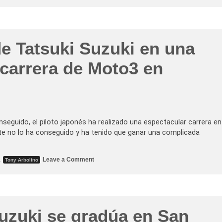
N
i
c
c
o
l
de Tatsuki Suzuki en una
ò
A
n
 carrera de Moto3 en
t
o
n
e
l
l
i
p
nseguido, el piloto japonés ha realizado una espectacular carrera en
e
s
e no lo ha conseguido y ha tenido que ganar una complicada
c
a
s
u
o
,
Leave a Comment
Tony Arbolino
t
n
e
V
r
i
c
c
e
t
r
o
a
r
Suzuki se gradúa en San
p
i
o
a