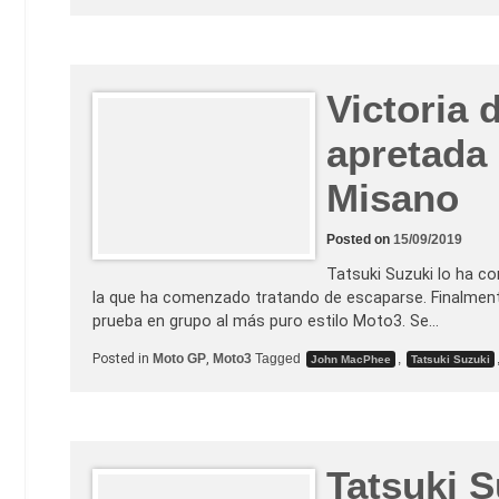
Victoria 
apretada
Misano
Posted on
15/09/2019
Tatsuki Suzuki lo ha co
la que ha comenzado tratando de escaparse. Finalment
prueba en grupo al más puro estilo Moto3. Se…
Posted in
Moto GP
,
Moto3
Tagged
,
John MacPhee
Tatsuki Suzuki
Tatsuki 