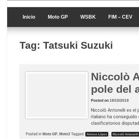
Skip
luciolopezgp
to
Lucio Lopez G
content
Inicio
Moto GP
WSBK
FIM – CEV
Tag:
Tatsuki Suzuki
Niccolò A
pole del
Posted on
19/10/2019
Niccolò Antonelli es el 
italiano ha conseguido 
clasificatorios disput
Posted in
Moto GP
,
Moto3
Tagged
,
Alonso López
Niccolò Antonelli