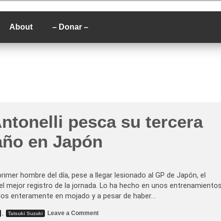
P
About
– Donar –
ntonelli pesca su tercera
 año en Japón
primer hombre del día, pese a llegar lesionado al GP de Japón, el
el mejor registro de la jornada. Lo ha hecho en unos entrenamiento
ados enteramente en mojado y a pesar de haber…
o
,
Leave a Comment
Tatsuki Suzuki
n