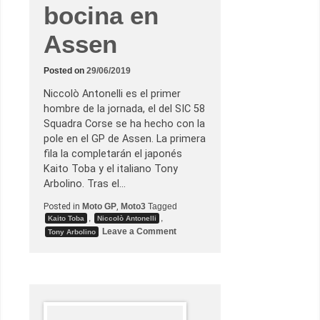
d
bocina en
a
p
o
Assen
l
e
e
Posted on
29/06/2019
n
a
g
Niccolò Antonelli es el primer
u
hombre de la jornada, el del SIC 58
a
e
Squadra Corse se ha hecho con la
n
pole en el GP de Assen. La primera
e
l
fila la completarán el japonés
G
Kaito Toba y el italiano Tony
P
d
Arbolino. Tras el…
e
l
Posted in
Moto GP
,
Moto3
Tagged
a
,
,
Kaito Toba
Niccolò Antonelli
R
o
Leave a Comment
e
Tony Arbolino
n
p
P
ú
o
b
l
l
e
i
d
c
e
a
r
C
é