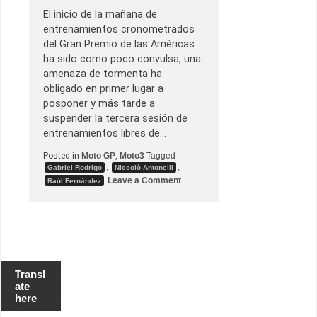
o
El inicio de la mañana de
c
entrenamientos cronometrados
i
n
del Gran Premio de las Américas
a
ha sido como poco convulsa, una
e
n
amenaza de tormenta ha
A
obligado en primer lugar a
s
s
posponer y más tarde a
e
suspender la tercera sesión de
n
entrenamientos libres de…
Posted in
Moto GP
,
Moto3
Tagged
,
,
Gabriel Rodrigo
Niccolò Antonelli
o
Leave a Comment
Raúl Fernández
n
N
i
c
c
o
l
ò
A
Transl
n
ate
t
here
o
n