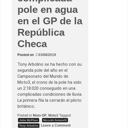
r
pole en agua
a
p
o
en el GP de la
l
e
d
República
e
l
a
Checa
ñ
o
e
Posted on
03/08/2019
n
J
a
Tony Arbolino se ha hecho con su
p
segunda pole del año en el
ó
n
Campeonato del Mundo de
Moto3, el crono de la pole ha sido
un 2:18.020 conseguido en una
complicadas condiciones de lluvia.
La primera fila la cerrarán el piloto
británico…
Posted in
Moto GP
,
Moto3
Tagged
,
,
John McPhee
Niccolò Antonelli
o
Leave a Comment
Tony Arbolino