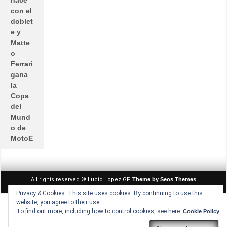
hace
con el
doblet
e y
Matte
o
Ferrari
gana
la
Copa
del
Mund
o de
MotoE
All rights reserved © Lucio Lopez GP
Theme by Seos Themes
Privacy & Cookies: This site uses cookies. By continuing to use this
website, you agree to their use.
To find out more, including how to control cookies, see here:
Cookie Policy