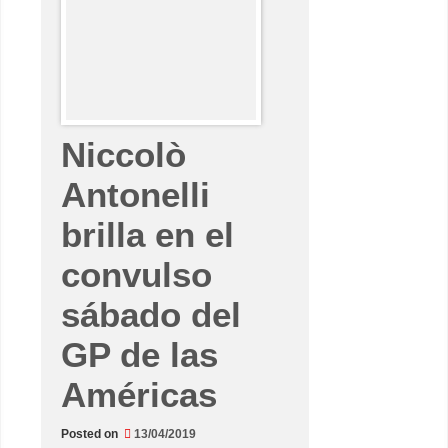
h
c
e
o
c
r
a
d
p
a
r
a
N
i
Niccolò
c
c
o
Antonelli
l
ò
brilla en el
A
n
t
convulso
o
n
e
sábado del
l
l
i
GP de las
s
o
b
Américas
r
e
l
a
Posted on
13/04/2019
b