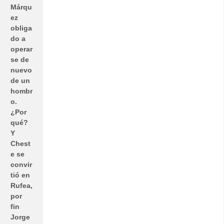
Márqu
ez
obliga
do a
operar
se de
nuevo
de un
hombr
o.
¿Por
qué?
Y
Chest
e se
convir
tió en
Rufea,
por
fin
Jorge