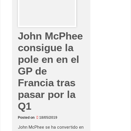
a
s
C
e
h
c
e
o
c
r
a
o
n
a
John McPhee
e
n
u
consigue la
n
a
pole en en el
c
a
r
GP de
r
e
r
Francia tras
a
g
r
pasar por la
u
p
a
Q1
l
e
n
L
Posted on
18/05/2019
e
M
John McPhee se ha convertido en
a