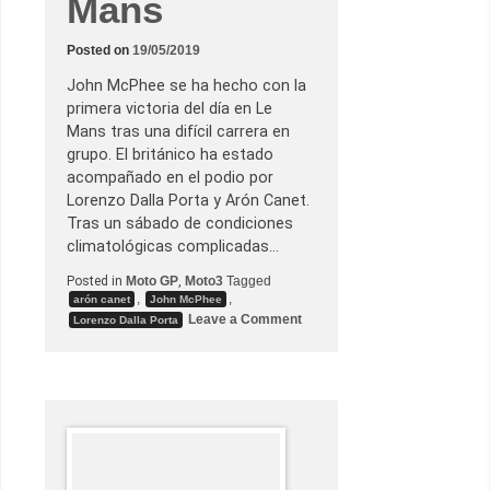
Mans
c
a
d
a
Posted on
19/05/2019
p
o
John McPhee se ha hecho con la
l
primera victoria del día en Le
e
e
Mans tras una difícil carrera en
n
grupo. El británico ha estado
a
g
acompañado en el podio por
u
Lorenzo Dalla Porta y Arón Canet.
a
e
Tras un sábado de condiciones
n
climatológicas complicadas…
e
l
G
Posted in
Moto GP
,
Moto3
Tagged
P
,
,
arón canet
John McPhee
d
o
Leave a Comment
Lorenzo Dalla Porta
e
n
l
J
a
o
R
h
e
n
p
M
ú
c
b
P
l
h
i
e
c
e