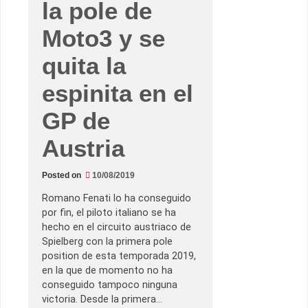
la pole de
p
i
e
Moto3 y se
l
b
e
quita la
r
g
p
espinita en el
a
r
a
GP de
l
o
g
Austria
r
a
r
Posted on
10/08/2019
l
a
p
Romano Fenati lo ha conseguido
r
por fin, el piloto italiano se ha
i
m
hecho en el circuito austriaco de
e
Spielberg con la primera pole
r
a
position de esta temporada 2019,
v
en la que de momento no ha
i
c
conseguido tampoco ninguna
t
victoria. Desde la primera…
o