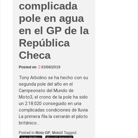
o
complicada
t
o
3
pole en agua
y
s
e
en el GP de la
q
u
República
i
t
a
Checa
l
a
e
s
Posted on
03/08/2019
p
i
Tony Arbolino se ha hecho con su
n
i
segunda pole del año en el
t
Campeonato del Mundo de
a
e
Moto3, el crono de la pole ha sido
n
un 2:18.020 conseguido en una
e
l
complicadas condiciones de lluvia.
G
La primera fila la cerrarán el piloto
P
d
británico…
e
A
Posted in
Moto GP
,
Moto3
Tagged
u
,
,
John McPhee
Niccolò Antonelli