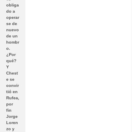
obliga
do a
operar
se de
nuevo
de un
hombr
o.
¿Por
qué?
Y
Chest
e se
convir
tió en
Rufea,
por
fin
Jorge
Loren
zo y