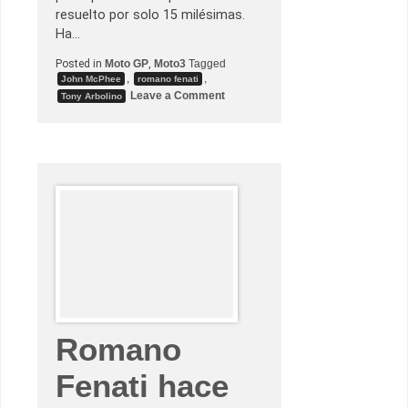
resuelto por solo 15 milésimas.
Ha…
Posted in
Moto GP
,
Moto3
Tagged
,
,
John McPhee
romano fenati
o
Leave a Comment
Tony Arbolino
n
R
o
m
a
n
o
F
e
n
a
t
i
s
e
e
s
c
a
Romano
p
a
e
Fenati hace
n
S