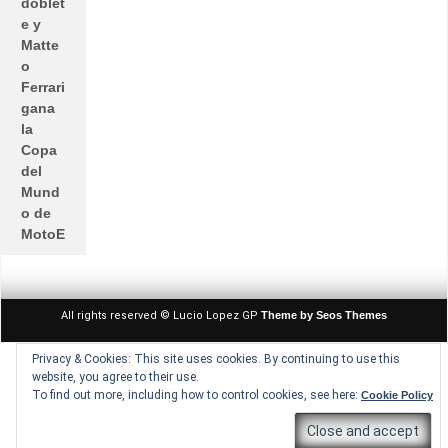
doblet
e y
Matte
o
Ferrari
gana
la
Copa
del
Mund
o de
MotoE
All rights reserved © Lucio Lopez GP
Theme by Seos Themes
Privacy & Cookies: This site uses cookies. By continuing to use this
website, you agree to their use.
To find out more, including how to control cookies, see here:
Cookie Policy