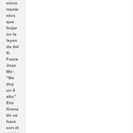
cinco
mome
ntos
que
forjar
on la
leyen
da del
X-
Fuera
Joan
Mir:
“Me
doy
un 8
alto”
Eric
Grana
do se
hace
con el