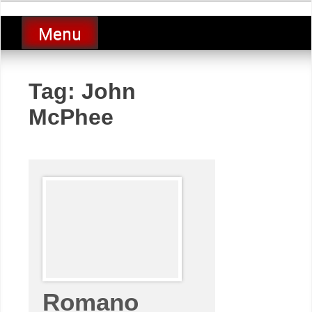
Skip
luciolopezgp
to
Lucio Lopez GP
Menu
content
Tag:
John
McPhee
Romano