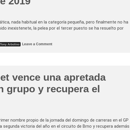
de 2019
z
p
g
r
a
i
n
m
a
e
s
ática, nada habitual en la categoría pequeña, pero finalmente no ha
r
u
sido inexistenete, la pelea por el tercer puesto se ha resuelto por
a
s
p
e
o
g
l
u
o
Leave a Comment
e
Tony Arbolino
n
n
e
d
R
n
a
o
M
c
m
o
a
a
t
r
n
o
r
o
3
et vence una apretada
e
F
r
e
a
n
n grupo y recupera el
e
a
n
t
u
i
n
s
d
e
í
e
a
s
m
c
á
rimer nombre propio de la jornada del domingo de carreras en el GP
a
g
p
la segunda victoria del año en el circuito de Brno y recupera además
i
a