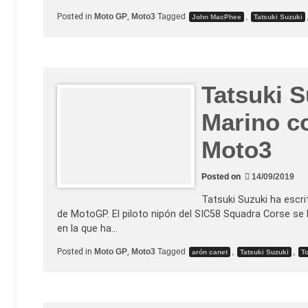
Posted in
Moto GP
,
Moto3
Tagged
,
John MacPhee
Tatsuki Suzuki
Tatsuki 
Marino c
Moto3
Posted on
14/09/2019
Tatsuki Suzuki ha escr
de MotoGP. El piloto nipón del SIC58 Squadra Corse se 
en la que ha…
Posted in
Moto GP
,
Moto3
Tagged
,
,
arón canet
Tatsuki Suzuki
T