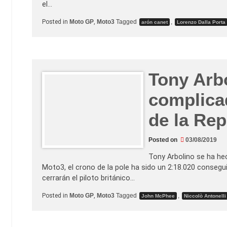
el…
Posted in
Moto GP
,
Moto3
Tagged
,
arón canet
Lorenzo Dalla Porta
Tony Arb
complica
de la Re
Posted on
03/08/2019
Tony Arbolino se ha h
Moto3, el crono de la pole ha sido un 2:18.020 consegui
cerrarán el piloto británico…
Posted in
Moto GP
,
Moto3
Tagged
,
John McPhee
Niccolò Antonelli