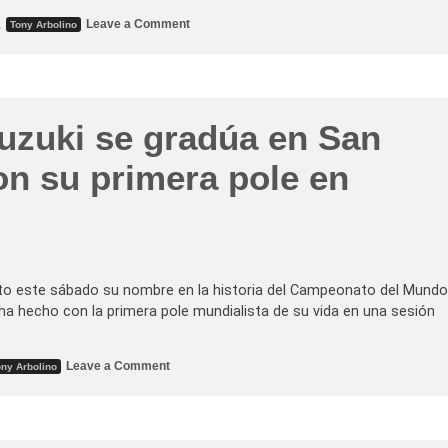
o
,
Leave a Comment
Tony Arbolino
n
V
i
c
t
o
r
Suzuki se gradúa en San
i
a
d
on su primera pole en
e
T
a
t
s
u
k
i
S
ito este sábado su nombre en la historia del Campeonato del Mundo
u
ha hecho con la primera pole mundialista de su vida en una sesión
z
u
k
i
o
Leave a Comment
ony Arbolino
e
n
n
T
u
a
n
t
a
s
a
u