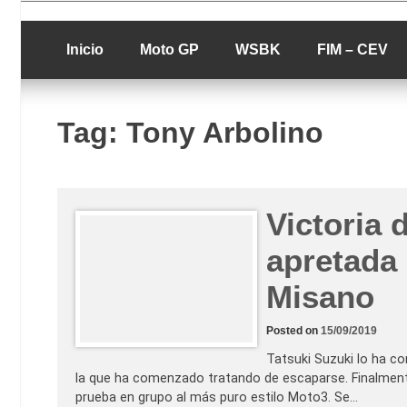
Skip
luciolopezgp
to
Lucio Lopez G
content
Inicio
Moto GP
WSBK
FIM – CEV
Tag:
Tony Arbolino
Victoria 
apretada
Misano
Posted on
15/09/2019
Tatsuki Suzuki lo ha co
la que ha comenzado tratando de escaparse. Finalment
prueba en grupo al más puro estilo Moto3. Se…