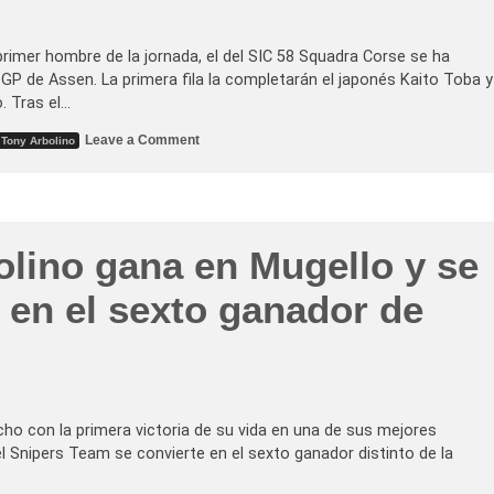
l
a
e
T
e
o
n
n
 primer hombre de la jornada, el del SIC 58 Squadra Corse se ha
a
y
 GP de Assen. La primera fila la completarán el japonés Kaito Toba y
g
A
u
r
o. Tras el…
a
b
e
o
o
Leave a Comment
Tony Arbolino
n
l
n
e
i
P
l
n
o
G
o
l
P
e
e
d
n
d
e
A
e
olino gana en Mugello y se
l
s
r
a
s
é
R
e
c
 en el sexto ganador de
e
n
o
p
t
r
ú
r
d
b
a
p
l
s
a
i
t
r
c
o
a
a
d
N
C
a
ho con la primera victoria de su vida en una de sus mejores
i
h
u
c
 del Snipers Team se convierte en el sexto ganador distinto de la
e
n
c
c
a
o
a
c
l