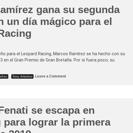
p
k
amírez gana su segunda
r
i
e
S
t
u
n un día mágico para el
a
z
d
u
a
k
Racing
c
i
a
s
r
e
r
g
e
r
r
eño para el Leopard Racing, Marcos Ramírez se ha hecho con su
a
a
d
 en el Gran Premio de Gran Bretaña. Por si fuera poco, su
d
ú
e
a
M
e
o
n
o
,
Leave a Comment
t
mírez
Tony Arbolino
S
n
o
a
M
3
n
a
e
M
r
n
a
c
M
r
o
i
i
s
s
enati se escapa en
n
R
a
o
a
n
c
m
 para lograr la primera
o
o
í
n
r
s
e
u