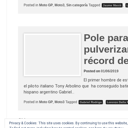
Posted in
Moto GP
,
Moto3
,
Sin categoría
Tagged
,
Jaume Masiá
Pole para
pulveriza
récord d
Posted on
01/06/2019
El primer hombre de est
el piloto italiano Tony Arbolino que ha conseguido batir 
hispano argentino Gabriel…
Posted in
Moto GP
,
Moto3
Tagged
,
Gabriel Rodrigo
Lorenzo Dalla 
Posts
Older posts
Privacy & Cookies: This site uses cookies. By continuing to use this website, 