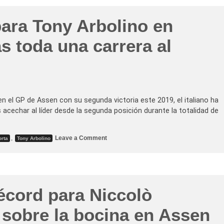
y
c
r
A
t
e
r
o
para Tony Arbolino en
r
b
r
a
o
i
e
l
s toda una carrera al
a
n
i
d
g
n
e
r
o
2
u
c
0
p
o
1
o
n
9
y
s
r
i
e
n el GP de Assen con su segunda victoria este 2019, el italiano ha
g
c
u
s acechar al líder desde la segunda posición durante la totalidad de
u
e
p
u
e
n
r
a
o
,
Leave a Comment
a
orta
Tony Arbolino
c
n
e
o
V
l
m
i
l
p
c
i
l
t
d
i
o
e
c
r
r
écord para Niccolò
a
i
a
d
a
z
a
p
 sobre la bocina en Assen
g
p
a
o
o
r