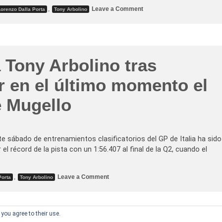
a
ò
o
,
Leave a Comment
Lorenzo Dalla Porta
Tony Arbolino
r
A
n
r
n
T
e
t
o
r
o
n
a
n
y
a
e
A
l
l
r
 Tony Arbolino tras
a
l
b
c
i
o
e
s
l
r en el último momento el
c
o
i
h
b
n
o
r
o
e Mugello
e
g
l
a
a
n
b
a
o
e
c
e sábado de entrenamientos clasificatorios del GP de Italia ha sido
n
i
M
el récord de la pista con un 1:56.407 al final de la Q2, cuando el
n
u
a
g
e
e
n
l
o
,
Leave a Comment
Porta
Tony Arbolino
A
l
n
s
o
P
s
y
o
e
s
l
n
e
e
you agree to their use.
c
p