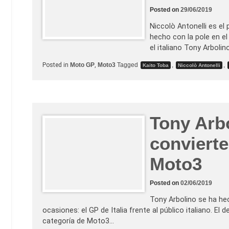
Posted on
29/06/2019
Niccolò Antonelli es el
hecho con la pole en el
el italiano Tony Arbolin
Posted in
Moto GP
,
Moto3
Tagged
,
,
Kaito Toba
Niccolò Antonelli
Tony Arb
convierte
Moto3
Posted on
02/06/2019
Tony Arbolino se ha hec
ocasiones: el GP de Italia frente al público italiano. El
categoría de Moto3…