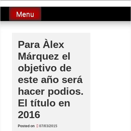
Skip
luciolopezgp
to
Lucio Lopez GP
Menu
content
Para Àlex
Márquez el
objetivo de
este año será
hacer podios.
El título en
2016
Posted on
07/03/2015