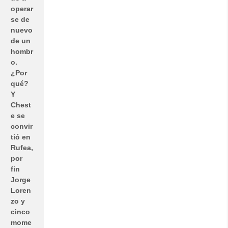
operar
se de
nuevo
de un
hombr
o.
¿Por
qué?
Y
Chest
e se
convir
tió en
Rufea,
por
fin
Jorge
Loren
zo y
cinco
mome