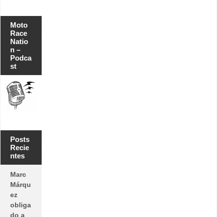
Moto
Race
Natio
n –
Podca
st
Posts
Recie
ntes
Marc
Márqu
ez
obliga
do a