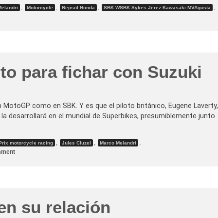
:
,
,
,
,
elandri
Motorcycle
Repsol Honda
SBK WSBK Sykes Jerez Kawasaki MVAgusta
E
l
f
u
t
u
r
o
d
to para fichar con Suzuki
e
M
o
t
o
G
n MotoGP como en SBK. Y es que el piloto británico, Eugene Laverty,
P
la desarrollará en el mundial de Superbikes, presumiblemente junto
(
I
)
,
,
,
Prix motorcycle racing
Jules Cluzel
Marco Melandri
o
mment
n
E
u
g
e
n
e
en su relación
L
a