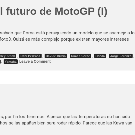
L
o
l futuro de MotoGP (I)
w
e
s
c
o
n
 sabido que Dorna está persiguiendo un modelo que se asemeje a lo
V
oto3. Quizá es más complejo porque existen mayores intereses
o
l
t
c
,
,
,
,
,
,
o
dley Smith
Dani Pedrosa
Davide Brivio
Ducati Corse
Honda
Jorge Lorenzo
m
o
,
Leave a Comment
Yamaha
S
n
u
P
z
r
u
o
k
t
i
o
t
i
p
o
s
v
s
, por fin los tenemos. A pesar que las temperaturas no han sido
O
os se las apañan bien para rodar rápido. Parece que las Kawa van
p
e
n