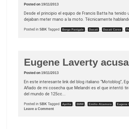
Posted on
19/11/2013
Desde el principio el equipo de Francis Batta ha tenido
dejaban meter mano a la moto. Técnicamente hablando. 
Posted in
SBK
Tagged
,
,
,
Borgo Panigale
Ducati
Ducati Corse
F
Eugene Laverty acusa 
Posted on
19/11/2013
En este interesante link del blog italiano “Motoblog”, 
Añado de mi cosecha que Melandri es el que intentó ti
del mundo de 125cc.…
Posted in
SBK
Tagged
,
,
,
Aprilia
BMW
Emilio Alzamora
Eugene 
o
Leave a Comment
n
E
u
g
e