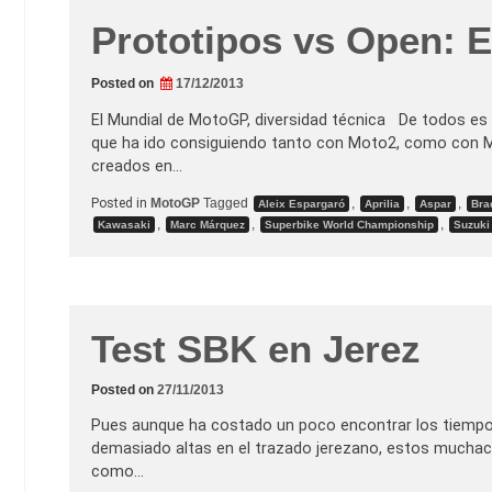
Prototipos vs Open: E
Posted on
17/12/2013
El Mundial de MotoGP, diversidad técnica De todos es
que ha ido consiguiendo tanto con Moto2, como con M
creados en…
Posted in
MotoGP
Tagged
,
,
,
Aleix Espargaró
Aprilia
Aspar
Bra
,
,
,
Kawasaki
Marc Márquez
Superbike World Championship
Suzuki
Test SBK en Jerez
Posted on
27/11/2013
Pues aunque ha costado un poco encontrar los tiempos
demasiado altas en el trazado jerezano, estos muchach
como…