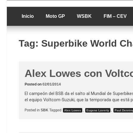
Skip
luciolopezgp
to
Lucio Lopez G
content
Inicio
Moto GP
WSBK
FIM – CEV
Tag:
Superbike World C
Alex Lowes con Voltc
Posted on
02/01/2014
El campeón del BSB da el salto al Mundial de Superbik
el equipo Voltcom-Suzuki, que la temporada que está p
Posted in
SBK
Tagged
,
,
Alex Lowes
Eugene Laverty
Paul Dennin