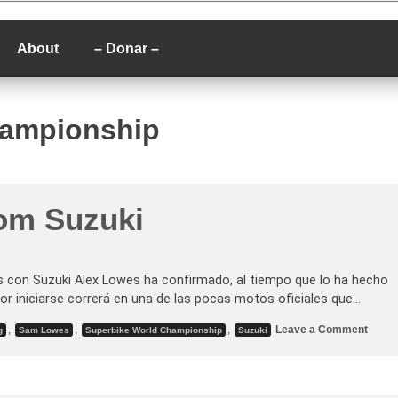
P
About
– Donar –
hampionship
om Suzuki
es con Suzuki Alex Lowes ha confirmado, al tiempo que lo ha hecho
or iniciarse correrá en una de las pocas motos oficiales que…
o
,
,
,
Leave a Comment
g
Sam Lowes
Superbike World Championship
Suzuki
n
A
l
e
x