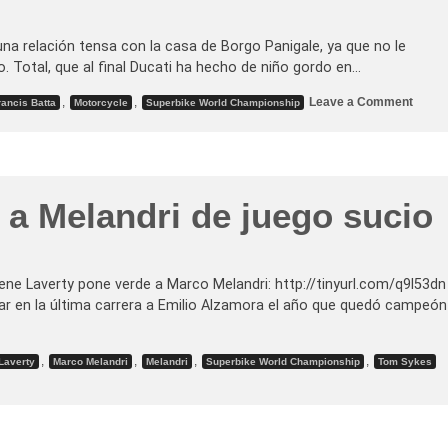
v
e
r
t
 una relación tensa con la casa de Borgo Panigale, ya que no le
y
Total, que al final Ducati ha hecho de niño gordo en…
,
a
o
p
,
,
Leave a Comment
rancis Batta
Motorcycle
Superbike World Championship
n
u
D
n
u
t
c
o
a
p
t
a
i
r
a Melandri de juego sucio
y
a
A
f
l
i
s
c
t
h
a
a
Egene Laverty pone verde a Marco Melandri: http://tinyurl.com/q9l53dn
r
r
rar en la última carrera a Emilio Alzamora el año que quedó campeón
e
c
r
o
o
n
m
S
,
,
,
,
Laverty
Marco Melandri
Melandri
Superbike World Championship
Tom Sykes
p
u
e
z
n
u
s
k
u
i
r