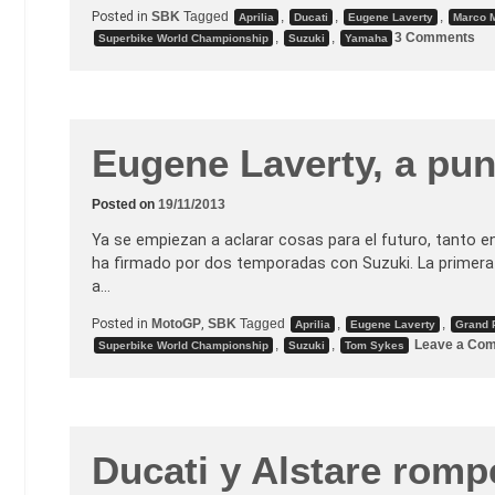
Posted in
SBK
Tagged
,
,
,
Aprilia
Ducati
Eugene Laverty
Marco M
o
,
,
3 Comments
Superbike World Championship
Suzuki
Yamaha
n
T
e
s
t
S
B
Eugene Laverty, a pun
K
e
n
Posted on
19/11/2013
J
e
r
Ya se empiezan a aclarar cosas para el futuro, tanto e
e
ha firmado por dos temporadas con Suzuki. La primera 
z
a…
Posted in
MotoGP
,
SBK
Tagged
,
,
Aprilia
Eugene Laverty
Grand 
,
,
Leave a Co
Superbike World Championship
Suzuki
Tom Sykes
Ducati y Alstare romp